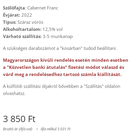
Szőlőfajta
: Cabernet Franc
Évjárat:
2022
Típus:
Száraz vörös
Alkoholtartalom:
12,5% vol
Várható szállítás:
3-5 munkanap
A szükséges darabszámot a "kosárban" tudod beállítani.
Magyarországon kívüli rendelés esetén minden esetben
a "Közvetlen banki átutalás" fizetési módot válaszd és
várd meg a rendelésedhez tartozó számla kiállítását.
A külföldi szállítási díjakról bővebben a "Szállítás" oldalon
olvashatsz.
3 850
Ft
Bruttó ár (Áfá-val)
Áfa nélkül 3 031 Ft