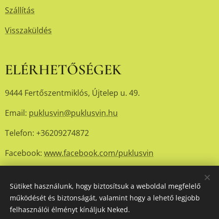
Szállítás
Visszaküldés
ELÉRHETŐSÉGEK
9444 Fertőszentmiklós, Újtelep u. 49.
Email:
puklusvin@puklusvin.hu
Telefon: +36209274872
Facebook:
www.facebook.com/puklusvin
Sütiket használunk, hogy biztosítsuk a weboldal megfelelő
© 2024 Puklusvin Kft.
Sütik
működését és biztonságát, valamint hogy a lehető legjobb
felhasználói élményt kínáljuk Neked.
Nyelvek