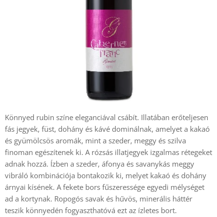
Könnyed rubin színe eleganciával csábít. Illatában erőteljesen
fás jegyek, füst, dohány és kávé dominálnak, amelyet a kakaó
és gyümölcsös aromák, mint a szeder, meggy és szilva
finoman egészítenek ki. A rózsás illatjegyek izgalmas rétegeket
adnak hozzá. Ízben a szeder, áfonya és savanykás meggy
vibráló kombinációja bontakozik ki, melyet kakaó és dohány
árnyai kísének. A fekete bors fűszeressége egyedi mélységet
ad a kortynak. Ropogós savak és hűvös, minerális háttér
teszik könnyedén fogyaszthatóvá ezt az ízletes bort.