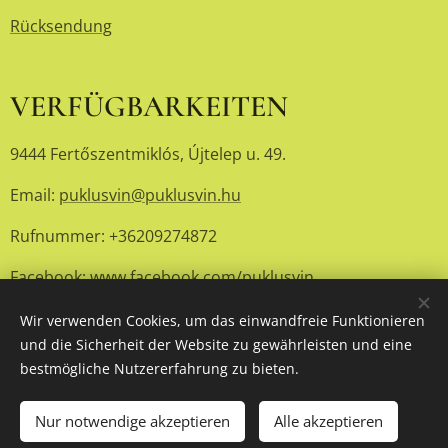
Rücksendung
VERFÜGBARKEITEN
9444 Fertőszentmiklós, Újtelep u. 49.
Email:
puklusvin@puklusvin.hu
Rufnummer: +36209274872
Facebook:
www.facebook.com/puklusvin
Wir verwenden Cookies, um das einwandfreie Funktionieren
und die Sicherheit der Website zu gewährleisten und eine
© 2024 Puklusvin Kft.
Cookies
bestmögliche Nutzererfahrung zu bieten.
Sprachen
Nur notwendige akzeptieren
Alle akzeptieren
Magyar
English
Deutsch