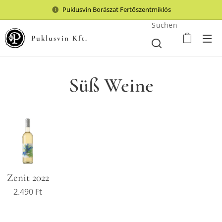
Puklusvin Borászat Fertőszentmiklós
Suchen
Puklusvin Kft.
S
üß Weine
Zenit 2022
2.490
Ft