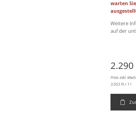
warten Sie
ausgestellt
Weitere In
auf der un
2.290
Preis inkl. MwSt
3.053 Ft / 1 l
Zu