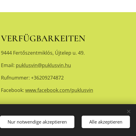
VERFÜGBARKEITEN
9444 Fertőszentmiklós, Újtelep u. 49.
Email:
puklusvin@puklusvin.hu
Rufnummer: +36209274872
Facebook:
www.facebook.com/puklusvin
Nur notwendige akzeptieren
Alle akzeptieren
Sprachen
Magyar
English
Deutsch