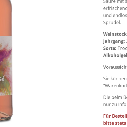
Säure mit s
erfrischen
und endlos
Sprudel.
Weinstock
Jahrgang:
Sorte:
Tro
Alkoholge
Voraussicht
Sie können
"Warenkorb
Die beim B
nur zu Inf
Für Beste
bitte stet