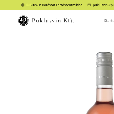
Puklusvin Borászat Fertőszentmiklós
puklusvin@pu
Puklusvin Kft.
Start