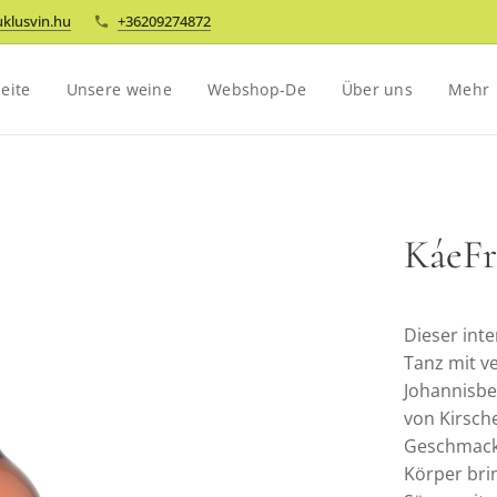
klusvin.hu
+36209274872
seite
Unsere weine
Webshop-De
Über uns
Mehr
KáeFr
Dieser inte
Tanz mit v
Johannisbe
von Kirsche
Geschmacks
Körper bri